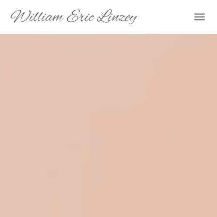
T
O
G
G
L
E
N
A
V
I
G
A
T
I
O
N